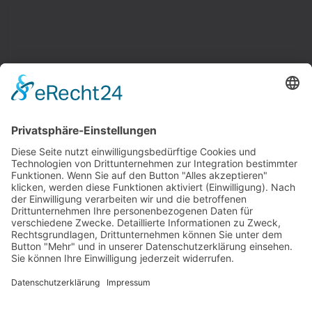
Newswall
Mitteilungen
Vereinsspielplan
Der SV Fortuna
Chronik
Sportanlage
Mitgliedschaft
Vereinsmagazin