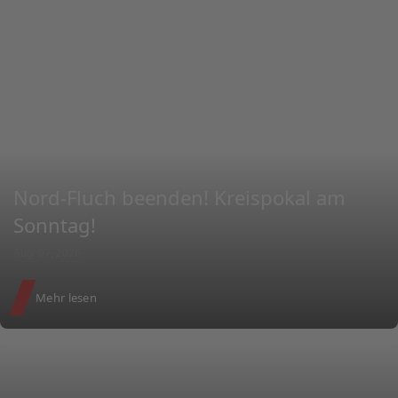
Alle News im Überblick
Nord-Fluch beenden! Kreispokal am
Sonntag!
Aug. 07, 2026
Mehr lesen