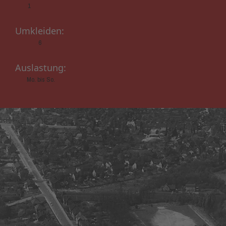
1
Umkleiden:
6
Auslastung:
Mo. bis So.