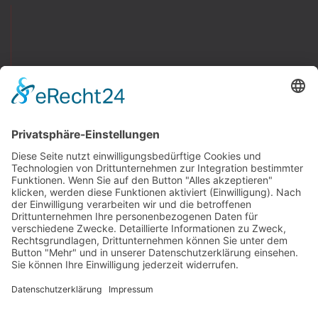
Newswall
Mitteilungen
Vereinsspielplan
Der SV Fortuna
Chronik
Sportanlage
Mitgliedschaft
Vereinsmagazin