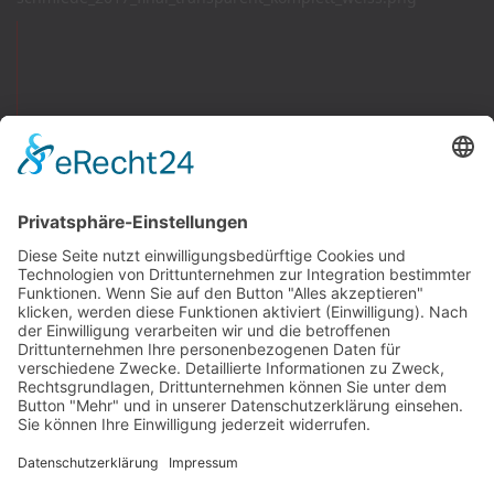
Newswall
Mitteilungen
Vereinsspielplan
Der SV Fortuna
Chronik
Sportanlage
Mitgliedschaft
Vereinsmagazin