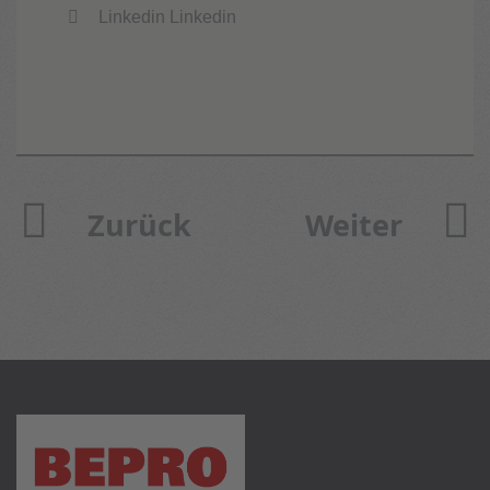
Linkedin
Linkedin
Vorheriger Beitrag: Zweite 
Nächster Bei
Zurück
Weiter